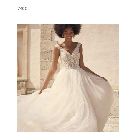
740
€