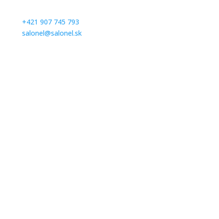
emailom.
+421 907 745 793
salonel@salonel.sk
Ďakujeme a tešíme sa na Vašu návštevu.
Otváracie hodiny
Po – Pia: na objednávku
Sobota:
na objednávku
Nedeľa:
zatvorené
Navštívte nás
Svadobný salón El
Rusovská cesta 13
851 01 Bratislava – Petržalka