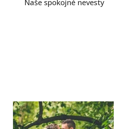
Naše spokojné nevesty
Pekný večer prajem, konečne máme fotky zo
svadby, tak Vám nejaké zasielam. Ešte raz by
som sa chcela veľmi pekne poďakovať za krásne
šaty, úžasnú komunikáciu, skvelý prístup. Ešte
keď si teraz pozerám fotky, tak ma tie šaty úplne
dostávajú, sú úžasné …ďakujem.
Zobraziť viac