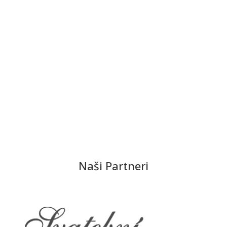
obdivovali.. boli naozaj dokonalé! spokojná som
najviac.
Zobraziť viac
Naši Partneri