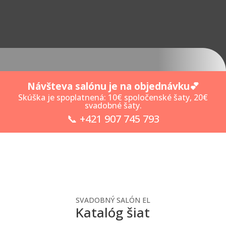
Návšteva salónu je na objednávku💕
Skúška je spoplatnená: 10€ spoločenské šaty, 20€
svadobné šaty.
📞 +421 907 745 793
SVADOBNÝ SALÓN EL
Katalóg šiat