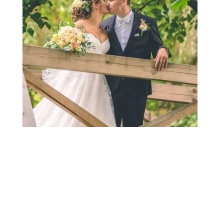
Dobrý deň, chcela by som sa takto dodatočne
poďakovať za krásne šaty Saffron, v ktorých som
mohla stráviť svoj svadobný deň. Hneď ako som
ich videla, vedela som, že to sú tie pravé. A aj
boli, hoci s malými nutnými úpravami. Preto by
som sa chcela veľmi pekne poďakovať všetkým
ochotným dámam zo salónu El za ich ochotu a
trpezlivosť pri skúšaní i upravovaní šiat a za to, že