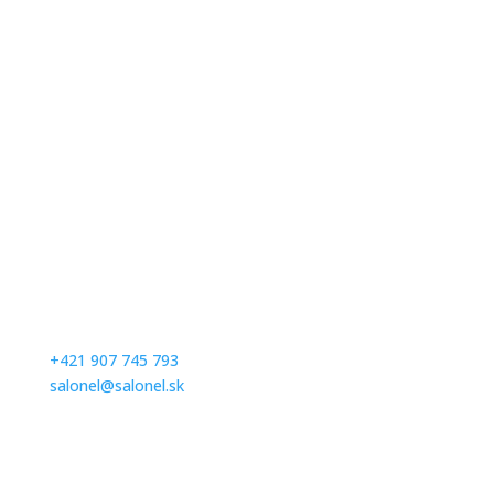
Kontaktujte nás
Milé nevesty, v salóne vás radi privítame na skúšku
šiat po predchádzajúcej objednávke. Prosím,
dohodnite si termín vopred telefonicky alebom
emailom.
+421 907 745 793
salonel@salonel.sk
Ďakujeme a tešíme sa na Vašu návštevu.
Otváracie hodiny
Po – Pia: na objednávku