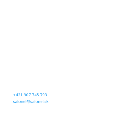
Kontaktujte nás
Milé nevesty, v salóne vás radi privítame na skúšku
šiat po predchádzajúcej objednávke. Prosím,
dohodnite si termín vopred telefonicky alebom
emailom.
+421 907 745 793
salonel@salonel.sk
Ďakujeme a tešíme sa na Vašu návštevu.
Otváracie hodiny
Po – Pia: na objednávku