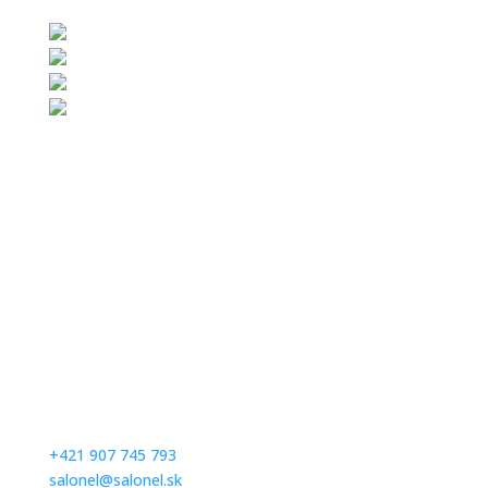
Kontaktujte nás
Milé nevesty, v salóne vás radi privítame na skúšku
šiat po predchádzajúcej objednávke. Prosím,
dohodnite si termín vopred telefonicky alebom
emailom.
+421 907 745 793
salonel@salonel.sk