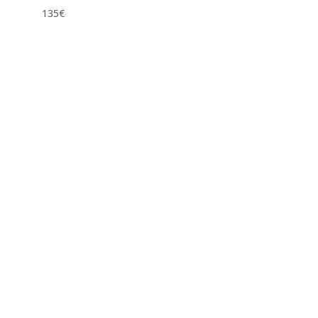
135
€
Kontaktujte nás