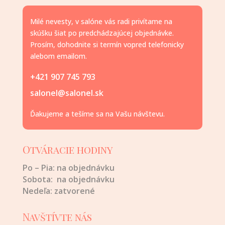
Milé nevesty, v salóne vás radi privítame na
skúšku šiat po predchádzajúcej objednávke.
Prosím, dohodnite si termín vopred telefonicky
alebom emailom.
+421 907 745 793
salonel@salonel.sk
Ďakujeme a tešíme sa na Vašu návštevu.
Otváracie hodiny
Po – Pia: na objednávku
Sobota:
na objednávku
Nedeľa:
zatvorené
Navštívte nás