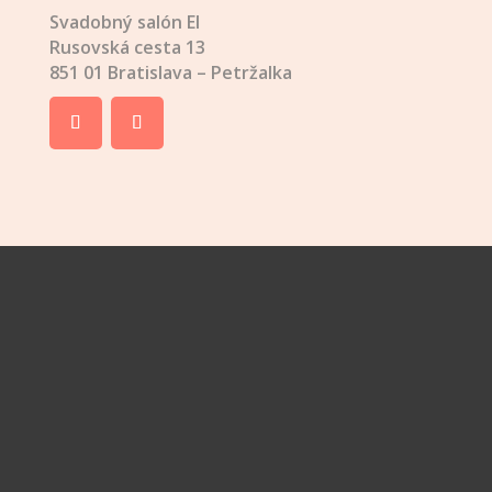
Svadobný salón El
Rusovská cesta 13
851 01 Bratislava – Petržalka