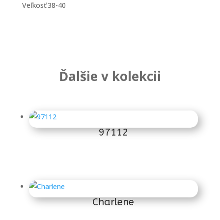
Veľkosť:38-40
Ďalšie v kolekcii
Súvisiace produkty
97112
125
€
Charlene