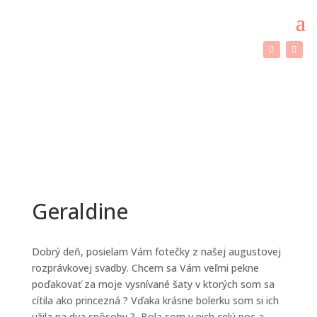
Geraldine
Dobrý deň, posielam Vám fotečky z našej augustovej
rozprávkovej svadby. Chcem sa Vám veľmi pekne
poďakovať za moje vysnívané šaty v ktorých som sa
cítila ako princezná ? Vďaka krásne bolerku som si ich
užila na dva spôsoby ? Bola som v nich celú noc a