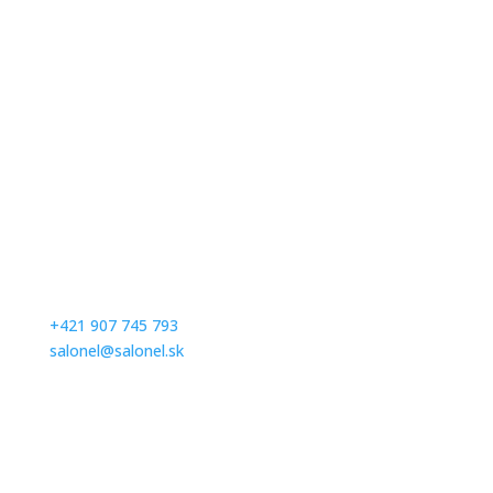
Kontaktujte nás
Milé nevesty, v salóne vás radi privítame na skúšku
šiat po predchádzajúcej objednávke. Prosím,
dohodnite si termín vopred telefonicky alebom
emailom.
+421 907 745 793
salonel@salonel.sk
Ďakujeme a tešíme sa na Vašu návštevu.
Otváracie hodiny
Po – Pia: na objednávku
Sobota:
na objednávku