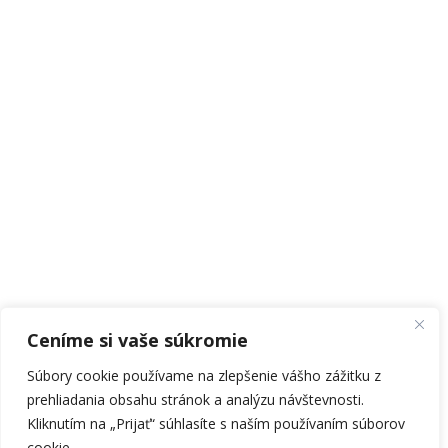
Ceníme si vaše súkromie
© 2020 Svadobný salón EL | Všetky práva vyhradené.
Súbory cookie používame na zlepšenie vášho zážitku z
prehliadania obsahu stránok a analýzu návštevnosti.
Tvorba webu:
ZalozitWeb.sk
Kliknutím na „Prijať“ súhlasíte s naším používaním súborov
cookie.