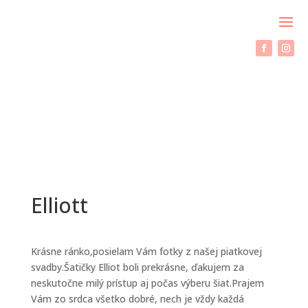
Elliott
Krásne ránko,posielam Vám fotky z našej piatkovej
svadby.Šatičky Elliot boli prekrásne, ďakujem za
neskutočne milý prístup aj počas výberu šiat.Prajem
Vám zo srdca všetko dobré, nech je vždy každá