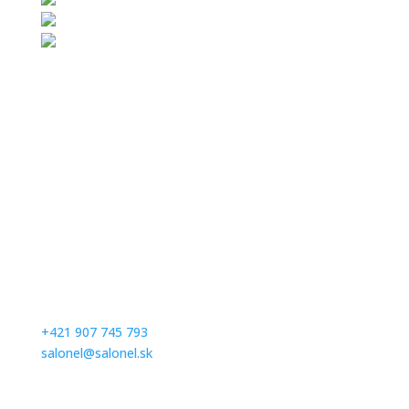
Kontaktujte nás
Milé nevesty, v salóne vás radi privítame na skúšku
šiat po predchádzajúcej objednávke. Prosím,
dohodnite si termín vopred telefonicky alebom
emailom.
+421 907 745 793
salonel@salonel.sk
Ďakujeme a tešíme sa na Vašu návštevu.
Otváracie hodiny