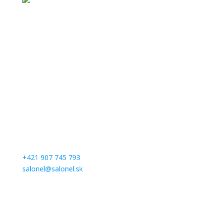
Kontaktujte nás
Milé nevesty, v salóne vás radi privítame na skúšku
šiat po predchádzajúcej objednávke. Prosím,
dohodnite si termín vopred telefonicky alebom
emailom.
+421 907 745 793
salonel@salonel.sk
Ďakujeme a tešíme sa na Vašu návštevu.
Otváracie hodiny
Po – Pia: na objednávku