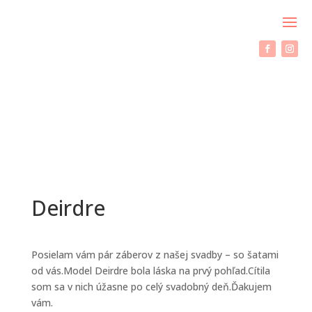
Deirdre
Posielam vám pár záberov z našej svadby – so šatami
od vás.Model Deirdre bola láska na prvý pohľad.Cítila
som sa v nich úžasne po celý svadobný deň.Ďakujem
vám.